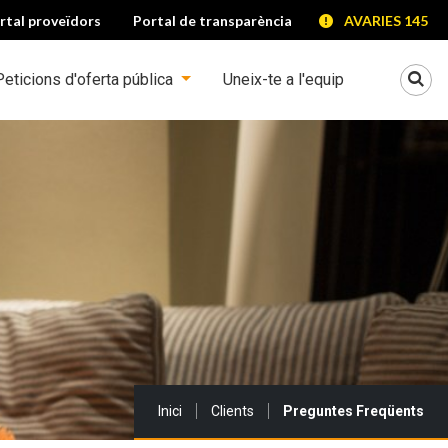
rtal proveïdors
Portal de transparència
AVARIES 145
Mo
Peticions d'oferta pública
Uneix-te a l'equip
Sou a:
Inici
Clients
Preguntes Freqüents