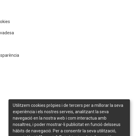
ookies
rivadesa
nsparència
Utilitzem cookies pròpies i de tercers per a millorar la seva
experiència i els nostres serveis, analitzant la seva
navegació en la nostra web i com interactua amb
nosaltres, i poder mostrar-li publicitat en funció delsseus
hàbits de navegació. Per a consentir la seva utilització,