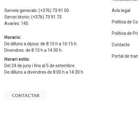
Serveis generals:
(+376) 73 91 00
Avís legal
Servei tècnic:
(+376) 73 91 73
Política de C
Avaries:
145
Política de P
Horaris:
De dilluns a dijous: de 8:15 h a 16:15 h.
Contacte
Divendres: de 8:15 h a 14:30 h.
Portal de tra
Horari estiu:
Del 24 de juny i fins al 5 de setembre.
De dilluns a divendres de 8:00 h a 14:30 h.
CONTACTAR