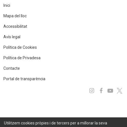
Inici
Mapa del lloc
Accessibilitat
Avís legal
Política de Cookies
Política de Privadesa
Contacte
Portal de transparència
Instagram
Facebo
You
x
Utilitzem cookies pròpies i de tercers per a millorar la seva