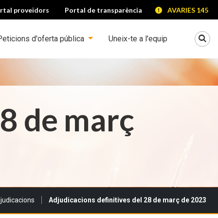
rtal proveïdors
Portal de transparència
AVARIES 145
Mo
Peticions d'oferta pública
Uneix-te a l'equip
28 de març
judicacions
Adjudicacions definitives del 28 de març de 2023