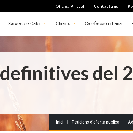
Oficina Virtual
Contacta'ns
Po
Xarxes de Calor
Clients
Calefacció urbana
definitives del 
Sou a:
Inici
Peticions d'oferta pública
Ad