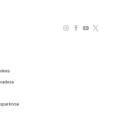
Instagram
Facebook
Youtube
x
ookies
rivadesa
nsparència