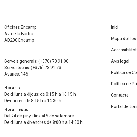
Oficines Encamp
Inici
Av. de la Bartra
Mapa del lloc
AD200 Encamp
Accessibilitat
Serveis generals:
(+376) 73 91 00
Avís legal
Servei tècnic:
(+376) 73 91 73
Política de C
Avaries:
145
Política de P
Horaris:
De dilluns a dijous: de 8:15 h a 16:15 h.
Contacte
Divendres: de 8:15 h a 14:30 h.
Portal de tra
Horari estiu:
Del 24 de juny i fins al 5 de setembre.
De dilluns a divendres de 8:00 h a 14:30 h.