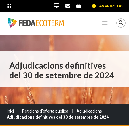
SALTAR AL CONTINGUT
SALTAR A LA NAVEGACIÓ
SALTAR A LA INFORMACIÓ DE CONTACTE
AVARIES 145
ALTRES LLOCS WEB
Oficina Virtual
Contacta'ns
Portal proveïdors
Portal de transparènc
Mo
Veure me
Adjudicacions definitives
del 30 de setembre de 2024
Sou a:
Inici
Peticions d'oferta pública
Adjudicacions
Adjudicacions definitives del 30 de setembre de 2024