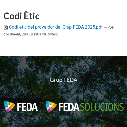
Codi Ètic
Codi etic del proveidor del Grup FEDA 2025.pdf
— PDF
document, 294 KB (301736 bytes)
Grup FEDA