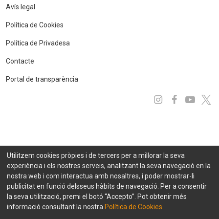
Avís legal
Política de Cookies
Política de Privadesa
Contacte
Portal de transparència
Instagram
Facebo
You
x
Utilitzem cookies pròpies i de tercers per a millorar la seva
experiència i els nostres serveis, analitzant la seva navegació en la
nostra web i com interactua amb nosaltres, i poder mostrar-li
publicitat en funció delsseus hàbits de navegació. Per a consentir
la seva utilització, premi el botó “Accepto”. Pot obtenir més
informació consultant la nostra
Política de Cookies.
© 2021 FEDA. Tots els drets reservats
Projecte desenvolupat per