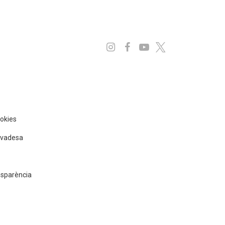
Instagram
Facebook
Youtube
x
ookies
rivadesa
nsparència