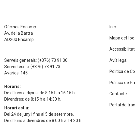
Oficines Encamp
Inici
Av. de la Bartra
Mapa del lloc
AD200 Encamp
Accessibilitat
Serveis generals:
(+376) 73 91 00
Avís legal
Servei tècnic:
(+376) 73 91 73
Política de C
Avaries:
145
Política de P
Horaris:
De dilluns a dijous: de 8:15 h a 16:15 h.
Contacte
Divendres: de 8:15 h a 14:30 h.
Portal de tra
Horari estiu:
Del 24 de juny i fins al 5 de setembre.
De dilluns a divendres de 8:00 h a 14:30 h.