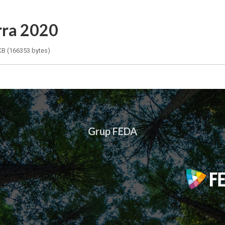
rra 2020
B (166353 bytes)
Grup FEDA