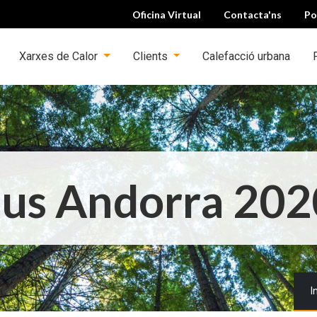
Oficina Virtual
Contacta'ns
Po
Xarxes de Calor
Clients
Calefacció urbana
tius Andorra 202
S
I