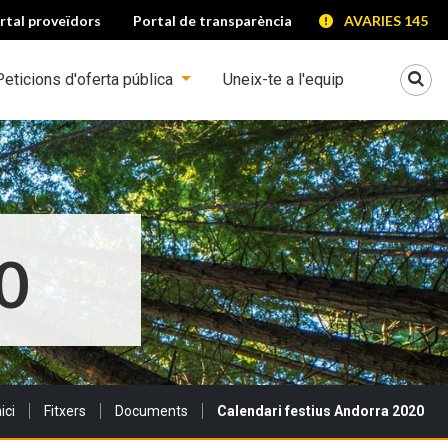
rtal proveïdors
Portal de transparència
AVARIES 145
Mo
Peticions d'oferta pública
Uneix-te a l'equip
0
ou a:
nici
Fitxers
Documents
Calendari festius Andorra 2020