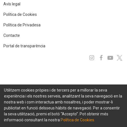
Avís legal
Política de Cookies
Política de Privadesa
Contacte
Portal de transparència
Instagram
Facebo
You
x
Utilitzem cookies pròpies i de tercers per a millorar la seva
experiència i els nostres serveis, analitzant la seva navegació en la
nostra web i com interactua amb nosaltres, i poder mostrar-li
publicitat en funció delsseus hàbits de navegació. Per a consentir
la seva utilització, premi el botó “Accepto”. Pot obtenir més
informació consultant la nostra
Política de Cookies.
© 2021 FEDA. Tots els drets reservats
Projecte desenvolupat per